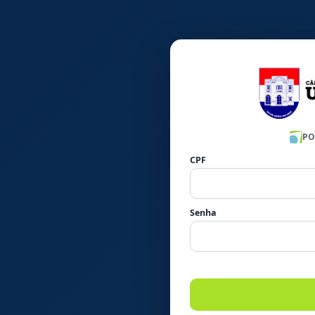
PO
CPF
Senha