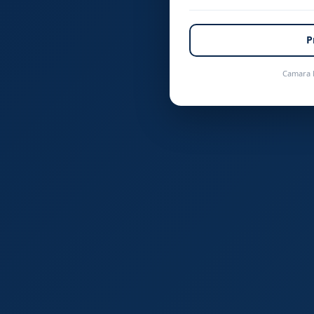
P
Camara 