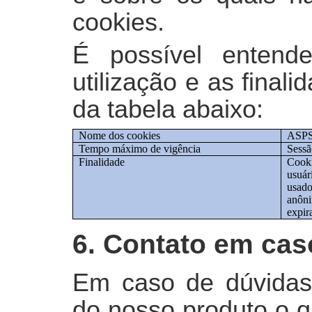
cookies.
É possível entend
utilização e as final
da tabela abaixo:
Nome dos cookies
ASP
Tempo máximo de vigência
Sessã
Finalidade
Cooki
usuár
usado
anôni
expir
6. Contato em cas
Em caso de dúvidas 
do nosso produto o q