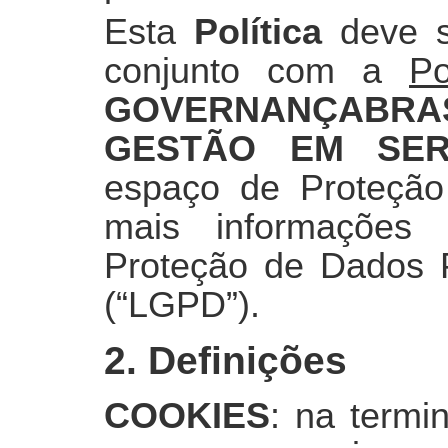
Esta
Política
deve se
conjunto com a
Po
GOVERNANÇABRAS
GESTÃO EM SER
espaço de Proteção
mais informações
Proteção de Dados P
(“LGPD”).
2. Definições
COOKIES
: na termi