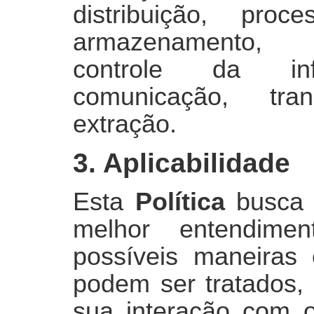
distribuição, proc
armazenamento, e
controle da info
comunicação, tra
extração.
3. Aplicabilidade
Esta
Política
busca c
melhor entendime
possíveis maneiras
podem ser tratados,
sua interação com 