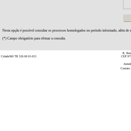
R. Ben
Cidade360 TB 526.00.01-013
CEP:975
Atend
Contato